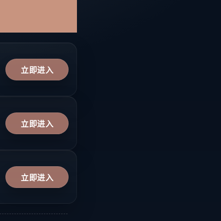
立即进入
立即进入
立即进入