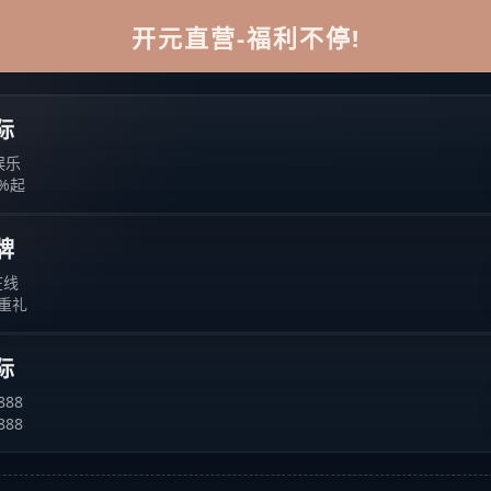
开元直营-福利不停!
际
娱乐
%起
牌
在线
重礼
际
88
88